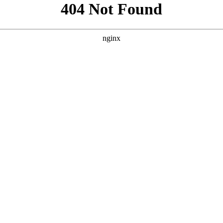
格，我为您撰写了三个原创的SEO方案。 --- ### 方案一：聚
紧扣“最近”和“中文字幕”，并加入“2024最新”强化时效性，用“海外大
付费的痛点。明确“看懂全球好剧”的价值。 * **关键词：** 
：主打“高清画质”与“沉浸观影体验” **核心词：** 最近中文字幕
有高要求的用户。 * **描述：** 强调“音画同步”和“沉浸式
80P、蓝光、高清）和字幕相关词（中英双语、字幕同步），形成差异化。
* * **标题：** 使用“大全”和“全网最新”来体现资源的丰富性和全
”和“无干扰”。加入“离线缓存”功能，提升实用性。 * **关键词
艺片）作为补充。