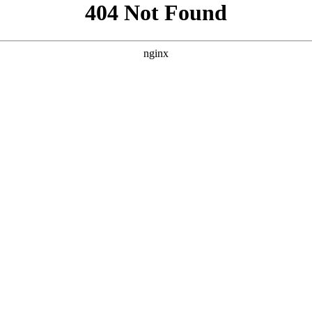
格，我为您撰写了三个原创的SEO方案。 --- ### 方案一：聚
紧扣“最近”和“中文字幕”，并加入“2024最新”强化时效性，用“海外大
付费的痛点。明确“看懂全球好剧”的价值。 * **关键词：** 
：主打“高清画质”与“沉浸观影体验” **核心词：** 最近中文字幕
有高要求的用户。 * **描述：** 强调“音画同步”和“沉浸式
80P、蓝光、高清）和字幕相关词（中英双语、字幕同步），形成差异化。
* * **标题：** 使用“大全”和“全网最新”来体现资源的丰富性和全
”和“无干扰”。加入“离线缓存”功能，提升实用性。 * **关键词
艺片）作为补充。